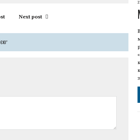
2
st
Next post
ОЄЮ"