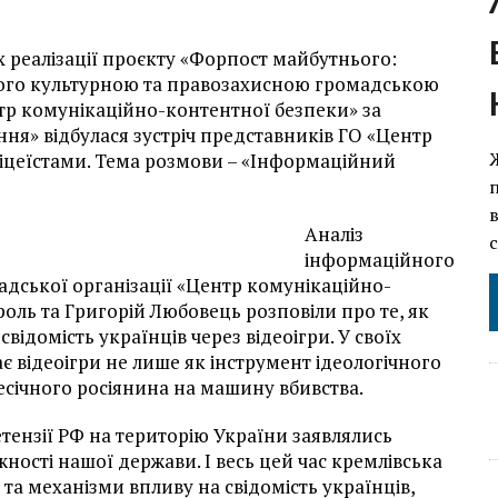
ах реалізації проєкту «Форпост майбутнього:
аного культурною та правозахисною громадською
тр комунікаційно-контентної безпеки» за
я» відбулася зустріч представників ГО «Центр
ліцеїстами. Тема розмови – «Інформаційний
Аналіз
інформаційного
адської організації «Центр комунікаційно-
роль та Григорій Любовець розповіли про те, як
ідомість українців через відеоігри. У своїх
є відеоігри не лише як інструмент ідеологічного
есічного росіянина на машину вбивства.
етензії РФ на територію України заявлялись
ості нашої держави. І весь цей час кремлівська
та механізми впливу на свідомість українців,