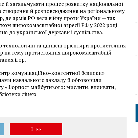
ле й загальмувати процес розвитку національної
уло створення й розповсюдження на регіональному
, де армія РФ вела війну проти України — так
тком широкомасштабної агресії РФ у 2022 році
ю до української держави і суспільства.
о технологічні та ціннісні орієнтири протистояння
ор на тему протистояння широкомасштабній
аких ігор.
Центр комунікаційно-контентної безпеки»
ачами навчального закладу й обговорили
ту «Форпост майбутнього: мислити, впливати,
бліотеки ліцею.
PIN