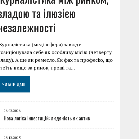
владою та ілюзією
незалежності
Журналістика (медіасфера) завжди
позиціонувала себе як особливу місію (четверту
владу). А ще як ремесло. Як фах та професію, що
стоїть вище за ринок, гроші та…
ЧИТАТИ ДАЛІ
26.02.2026
Нова логіка інвестицій: людяність як актив
28.12.2025