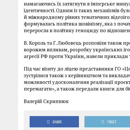
намагаючись їх затягнути в імперське мину
ідентичності. Одним із таких механізмів б
й міжнародному рівнях тематичних відеоігор
формувалась політика шовінізму, яка з поча
переросла в політику геноциду по відношенн
В. Король та Г. Любовець розповіли також пр
ворожим впливам, розробку українських іг
агресії РФ проти України, навели приклади т
Під час візиту до ліцею представники ГО «
зустрілися також з керівництвом та виклад
можливості удосконалення реалізації проєк
перемагати», а також передали книги для бі
Валерій Скрипнюк
SHARE
TWEET