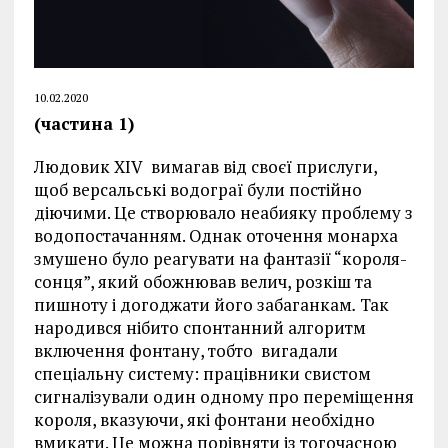
10.02.2020
(частина 1)
Людовик XIV вимагав від своєї прислуги,
щоб версальські водограї були постійно
діючими. Це створювало неабияку проблему з
водопостачанням. Однак оточення монарха
змушено було реагувати на фантазії “короля-
сонця”, який обожнював велич, розкіш та
пишноту і догоджати його забаганкам
.
Так
народився нібито спонтанний алгоритм
включення фонтану, тобто вигадали
спеціальну систему: працівники свистом
сигналізували один одному про переміщення
короля, вказуючи, які фонтани необхідно
вмикати. Це можна порівняти із тогочасною