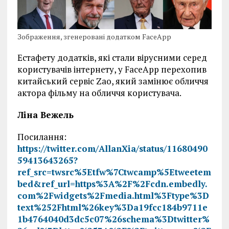
Зображення, згенеровані додатком FaceApp
Естафету додатків, які стали вірусними серед
користувачів інтернету, у FaceApp перехопив
китайський сервіс Zao, який замінює обличчя
актора фільму на обличчя користувача.
Ліна Вежель
Посилання:
https://twitter.com/AllanXia/status/11680490
59413643265?
ref_src=twsrc%5Etfw%7Ctwcamp%5Etweetem
bed&ref_url=https%3A%2F%2Fcdn.embedly.
com%2Fwidgets%2Fmedia.html%3Ftype%3D
text%252Fhtml%26key%3Da19fcc184b9711e
1b4764040d3dc5c07%26schema%3Dtwitter%