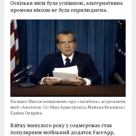
Оскільки місія була успішною, альтернативна
промова ніколи не була оприлюднена.
На відео Ніксон повідомляє про «загибель» астронавтів
місії «Аполлон-11» Ніла Армстронга, Майкла Коллінза і
Едвіна Олдріна.
Влітку минулого року у соцмережах став
популярним мобільний додаток FaceApp,