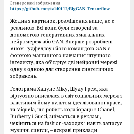
Згенеровані зображення
https://github.com/taki0112/BigGAN-Tensorflow
Жодна з картинок, розміщених вище, не є
реальною. Всі вони були створені за
допомогою генеративних змагальних
нейромереж або GAN. Вперше розроблені
Яном Гудфеллоу і його командою GAN є
формою машинного навчання штучного
інтелекту, яка об’єднує дві нейронні мережі
одну з одною для створення синтетичних
зображень.
Голограма Хацуне Міку, Шуду Грем, яка
віртуозно вписалася в світ соціальних мереж з
властивим йому культом ідеалізованої краси,
та Miquela, що робить колаборації з Chanel,
Burberry і Gucci, знімається в рекламі,
чекіниться на fashion-заходах і навіть записує
музичні сингли, – яскраві приклади