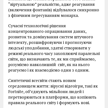
“віртуальною” реальністю, адже реагування
(включення фонтанів) відбувалося синхронно
з фізичним пересуванням монарха.
Сучасні технологічні рішення
концентрованого опрацювання даних,
розвиток та домінування систем штучного
інтелекту, розшифровуючи і прогнозуючи
людські уподобання, здатні створювати у
режимі
ре
ального часу захоплюючі паралельні
світи, що визначають те, як ми сприймаємо,
розуміємо навколишній світ, як на нього
реагуємо і як взаємодіємо один з одним.
Синтетичні всесвіти стають новим
середовищем життя: вірусні відеоігри, такі як
Fortnite, об’єднують мільйони людей і
перетворюються в платформи, що копіюють
правила реального світу і формують нові.