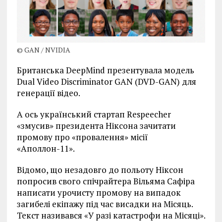
© GAN / NVIDIA
Британська DeepMind презентувала модель
Dual Video Discriminator GAN (DVD-GAN) для
генерації відео.
А ось український стартап Respeecher
«змусив» президента Ніксона зачитати
промову про «провалення» місії
«Аполлон-11».
Відомо, що незадовго до польоту Ніксон
попросив свого спічрайтера Вільяма Сафіра
написати урочисту промову на випадок
загибелі екіпажу під час висадки на Місяць.
Текст називався «У разі катастрофи на Місяці».