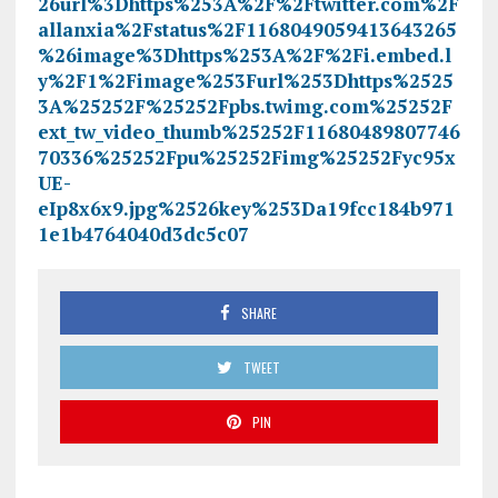
26url%3Dhttps%253A%2F%2Ftwitter.com%2F
allanxia%2Fstatus%2F1168049059413643265
%26image%3Dhttps%253A%2F%2Fi.embed.l
y%2F1%2Fimage%253Furl%253Dhttps%2525
3A%25252F%25252Fpbs.twimg.com%25252F
ext_tw_video_thumb%25252F11680489807746
70336%25252Fpu%25252Fimg%25252Fyc95x
UE-
eIp8x6x9.jpg%2526key%253Da19fcc184b971
1e1b4764040d3dc5c07
SHARE
TWEET
PIN