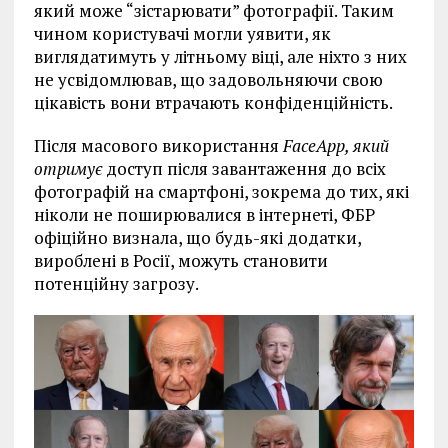
який може “зістарювати” фотографії. Таким
чином користувачі могли уявити, як
виглядатимуть у літньому віці, але ніхто з них
не усвідомлював, що задовольняючи свою
цікавість вони втрачають конфіденційність.
Після масового використання
FaceApp
, який
отримує
доступ після завантаження до всіх
фотографій на смартфоні, зокрема до тих, які
ніколи не поширювалися в інтернеті, ФБР
офіційно визнала, що будь-які додатки,
вироблені в Росії, можуть становити
потенційну загрозу.