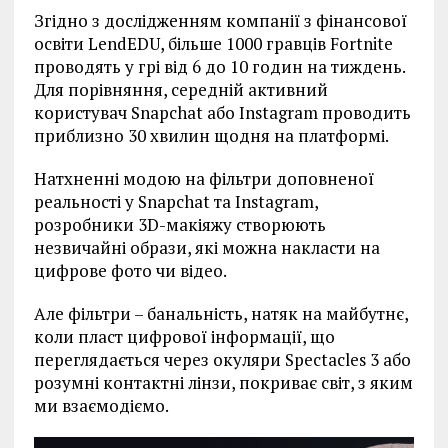
Згідно з дослідженням компанії з фінансової
освіти LendEDU, більше 1000 гравців Fortnite
проводять у грі від 6 до 10 годин на тиждень.
Для порівняння, середній активний
користувач Snapchat або Instagram проводить
приблизно 30 хвилин щодня на платформі.
Натхненні модою на фільтри доповненої
реальності у Snapchat та Instagram,
розробники 3D-макіяжу створюють
незвичайні образи, які можна накласти на
цифрове фото чи відео.
Але фільтри – банальність, натяк на майбутнє,
коли пласт цифрової інформації, що
переглядається через окуляри Spectacles 3 або
розумні контактні лінзи, покриває світ, з яким
ми взаємодіємо.